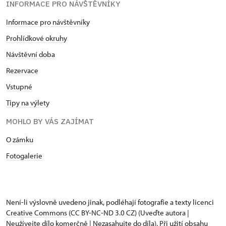
INFORMACE PRO NÁVŠTĚVNÍKY
Informace pro návštěvníky
Prohlídkové okruhy
Návštěvní doba
Rezervace
Vstupné
Tipy na výlety
MOHLO BY VÁS ZAJÍMAT
O zámku
Fotogalerie
Není-li výslovně uvedeno jinak, podléhají fotografie a texty
licenci
Creative Commons
(CC BY-NC-ND 3.0 CZ) (Uveďte autora |
Neužívejte dílo komerčně | Nezasahujte do díla). Při užití obsahu