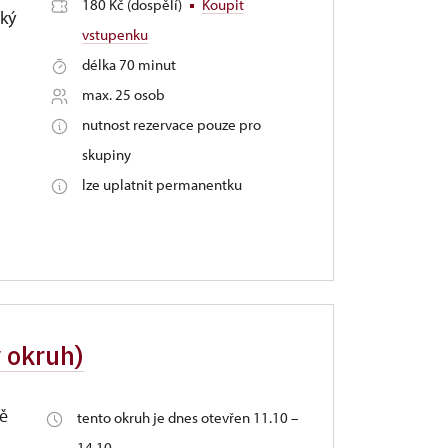
180 Kč (dospělí)
Koupit
ský
vstupenku
délka 70 minut
max. 25 osob
nutnost rezervace pouze pro
skupiny
lze uplatnit permanentku
 okruh)
vě
tento okruh je dnes otevřen 11.10 –
14.10