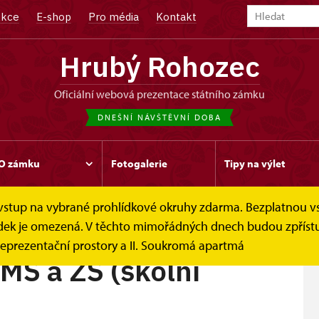
kce
E-shop
Pro média
Kontakt
Hrubý Rohozec
oficiální webová prezentace státního zámku
DNEŠNÍ NÁVŠTĚVNÍ DOBA
O zámku
Fotogalerie
Tipy na výlet
e vstup na vybrané prohlídkové okruhy zdarma. Bezplatnou v
Prohlídkové okruhy
III. Prohlídka pro MŠ a ZŠ (školní...
hlídek je omezená. V těchto mimořádných dnech budou zpříst
eprezentační prostory a II. Soukromá apartmá
 MŠ a ZŠ (školní