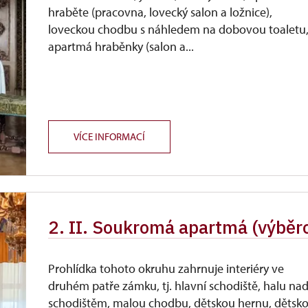
hraběte (pracovna, lovecký salon a ložnice),
loveckou chodbu s náhledem na dobovou toaletu
apartmá hraběnky (salon a...
VÍCE INFORMACÍ
2. II. Soukromá apartmá (výběr
Prohlídka tohoto okruhu zahrnuje interiéry ve
druhém patře zámku, tj. hlavní schodiště, halu na
schodištěm, malou chodbu, dětskou hernu, dětsk