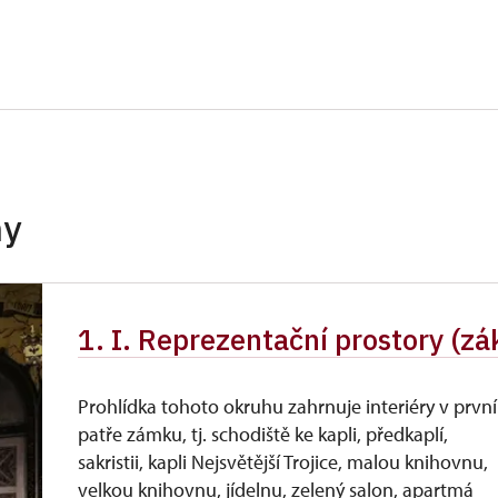
ANO
ANO
NE
NE
hy
NE
NE
1. I. Reprezentační prostory (zá
NE
NE
Prohlídka tohoto okruhu zahrnuje interiéry v prvn
patře zámku, tj. schodiště ke kapli, předkaplí,
NE
sakristii, kapli Nejsvětější Trojice, malou knihovnu,
ANO
velkou knihovnu, jídelnu, zelený salon, apartmá