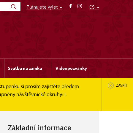
Plánujete výlet
CS
Svatba na zámku
Videopozvánky
stupenku si prosím zajistěte předem
ZAVŘÍT
upněny návštěvnické okruhy: I.
Základní informace