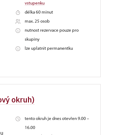
vstupenku
délka 60 minut
,
max. 25 osob
nutnost rezervace pouze pro
skupiny
lze uplatnit permanentku
ový okruh)
tento okruh je dnes otevřen 9.00 –
d
16.00
ou