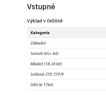
1. 1.-30. 4.
Vstupné
Výklad v češtině
Kategorie
Základní
Senioři (65+ let)
Mládež (18-24 let)
Snížené ZTP, ZTP/P
Děti (6-17let)
Děti (0-5 let)
Roční permanentka NPÚ