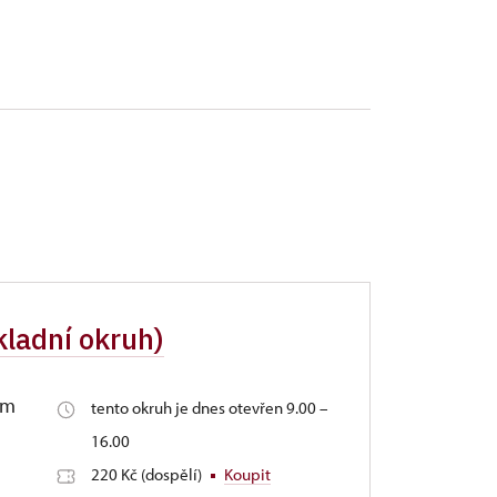
kladní okruh)
ím
tento okruh je dnes otevřen 9.00 –
16.00
220 Kč (dospělí)
Koupit