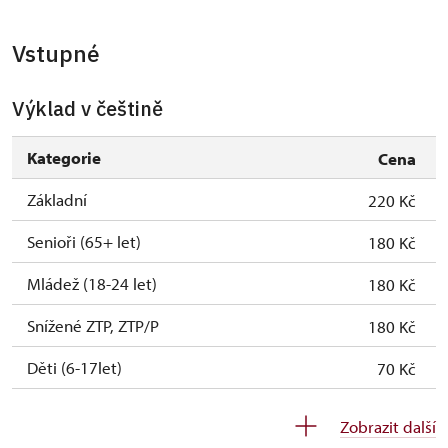
26. 10.
po
10.00 – 15.00
Vstupné
27. 10.
út
10.00 – 15.00
28. 10.
st
10.00 – 15.00
Výklad v češtině
29. 10.
čt
10.00 – 15.00
Kategorie
Cena
30. 10.
pá
10.00 – 15.00
Základní
220 Kč
1. 11.
ne
10.00 – 15.00
Senioři (65+ let)
180 Kč
2. 11.-31. 12.
uzavřen
Mládež (18-24 let)
180 Kč
Snížené ZTP, ZTP/P
180 Kč
2027
Děti (6-17let)
70 Kč
1. 1.-1. 4.
uzavřen
Děti (0-5 let)
0 Kč
Zobrazit další