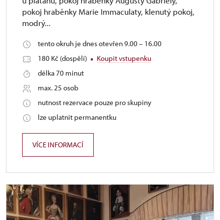
u platanu, pokoj hraběnky Augusty Gabriely,
pokoj hraběnky Marie Immaculaty, klenutý pokoj,
modrý...
tento okruh je dnes otevřen 9.00 – 16.00
180 Kč (dospělí)
Koupit vstupenku
délka 70 minut
max. 25 osob
nutnost rezervace pouze pro skupiny
lze uplatnit permanentku
VÍCE INFORMACÍ