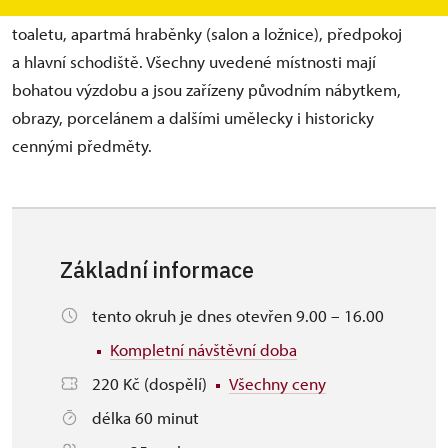
salon a ložnice), loveckou chodbu s náhledem na dobovou
toaletu, apartmá hraběnky (salon a ložnice), předpokoj
a hlavní schodiště. Všechny uvedené místnosti mají
bohatou výzdobu a jsou zařízeny původním nábytkem,
obrazy, porcelánem a dalšími umělecky i historicky
cennými předměty.
Základní informace
tento okruh je dnes otevřen 9.00 – 16.00
Kompletní návštěvní doba
220 Kč (dospělí)
Všechny ceny
délka 60 minut