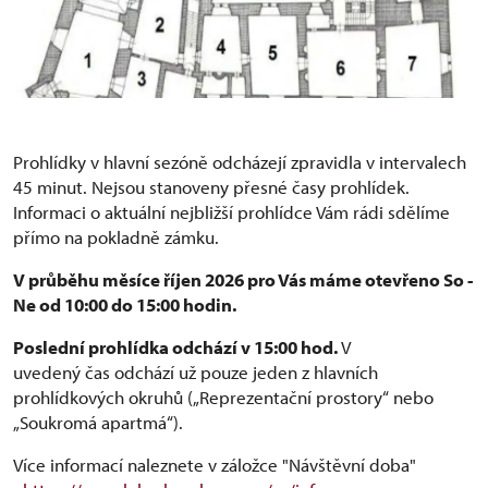
Místnosti I. prohlídkového okruhu
Prohlídky v hlavní sezóně odcházejí zpravidla v intervalech
45 minut. Nejsou stanoveny přesné časy prohlídek.
Informaci o aktuální nejbližší prohlídce Vám rádi sdělíme
přímo na pokladně zámku.
V průběhu měsíce říjen 2026 pro Vás máme otevřeno So -
Ne od 10:00 do 15:00 hodin.
Poslední prohlídka odchází v 15:00 hod.
V
uvedený čas odchází už pouze jeden z hlavních
prohlídkových okruhů („Reprezentační prostory“ nebo
„Soukromá apartmá“).
Více informací naleznete v záložce "Návštěvní doba"