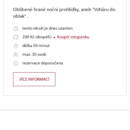
Oblíbené hrané noční prohlídky, aneb "Vzhůru do
oblak" .
tento okruh je dnes uzavřen
200 Kč (dospělí)
Koupit vstupenku
délka 50 minut
max. 30 osob
rezervace doporučena
VÍCE INFORMACÍ