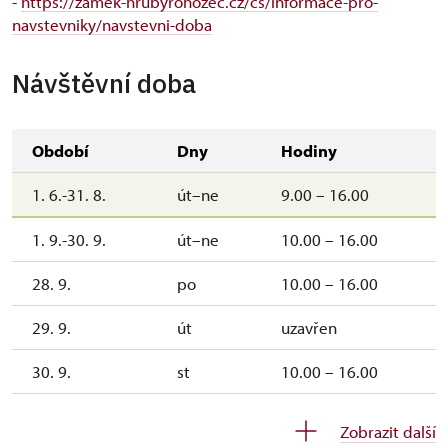
-
https://zamek-hrubyrohozec.cz/cs/informace-pro-
navstevniky/navstevni-doba
Návštěvní doba
Období
Dny
Hodiny
1. 6.-31. 8.
út–ne
9.00 – 16.00
1. 9.-30. 9.
út–ne
10.00 – 16.00
28. 9.
po
10.00 – 16.00
29. 9.
út
uzavřen
30. 9.
st
10.00 – 16.00
1. 10.-31. 10.
so–ne
10.00 – 15.00
Zobrazit další