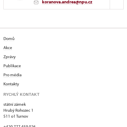
koranova.andrea@npu.cz
Zámek Hrubý Rohozec
Hrubý Rohozec 1/, Hrubý Rohozec
Domů
Akce
Zprávy
Publikace
Pro média
Kontakty
RYCHLÝ KONTAKT
státní zámek
Hrubý Rohozec 1
511 o1 Turnov
+420 777 459 026