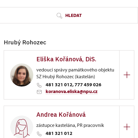
HLEDAT
Hrubý Rohozec
Eliška Kořánová, DiS.
vedoucí správy památkového objektu
SZ Hrubý Rohozec (kastelán)
481 321 012, 777 459 026
koranova.eliska@npu.cz
Zámek Hrubý Rohozec
Andrea Kořánová
Hrubý Rohozec 1/, Hrubý Rohozec
zástupce kastelána, PR pracovník
481 321 012