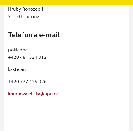
státní zámek
Hrubý Rohozec 1
511 01 Turnov
Telefon a e-mail
pokladna:
+420 481 321 012
kastelán:
+420 777 459 026
koranova.eliska@npu.cz
© Seznam.cz a.s. a další