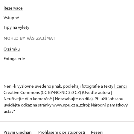
Rezervace
Vstupné
Tipy na výlety
MOHLO BY VÁS ZAJÍMAT
O zámku
Fotogalerie
Není-li výslovně uvedeno jinak, podléhají fotografie a texty
licenci
Creative Commons
(CC BY-NC-ND 3.0 CZ) (Uveďte autora |
Neužívejte dílo komerčně | Nezasahujte do díla). Při užití obsahu
uvádějte odkaz na stránky www.npu.cz a „zdroj: Národní památkový
ústav“
Právní ujednání
Prohlášení o přístupnosti
Řešení