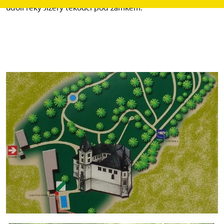
údolí řeky Jizery tekoucí pod zámkem.