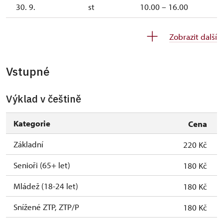
30. 9.
st
10.00 – 16.00
1. 10.-31. 10.
so–ne
10.00 – 15.00
Zobrazit další
26. 10.
po
10.00 – 15.00
Vstupné
27. 10.
út
10.00 – 15.00
28. 10.
st
10.00 – 15.00
Výklad v češtině
29. 10.
čt
10.00 – 15.00
Kategorie
Cena
30. 10.
pá
10.00 – 15.00
Základní
220 Kč
1. 11.
ne
10.00 – 15.00
Senioři (65+ let)
180 Kč
2. 11.-31. 12.
uzavřen
Mládež (18-24 let)
180 Kč
Snížené ZTP, ZTP/P
180 Kč
2027