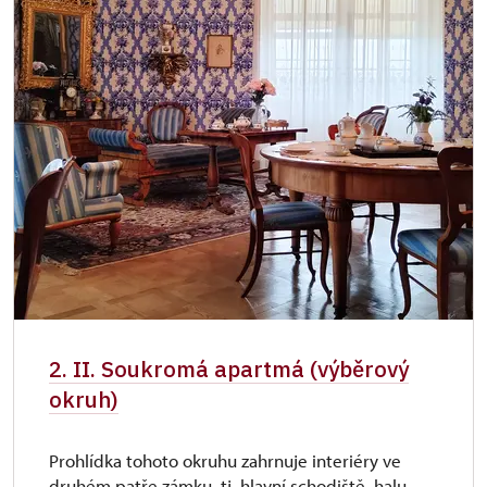
Zdarma průkaz Náš člověk
ANO
Zdarma Kastelán
ANO
2. II. Soukromá apartmá (výběrový
okruh)
Prohlídka tohoto okruhu zahrnuje interiéry ve
druhém patře zámku, tj. hlavní schodiště, halu