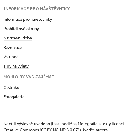
INFORMACE PRO NÁVŠTĚVNÍKY
Informace pro návštěvníky
Prohlídkové okruhy
Návštěvní doba
Rezervace
Vstupné
Tipy na výlety
MOHLO BY VÁS ZAJÍMAT
O zámku
Fotogalerie
Není-li výslovně uvedeno jinak, podléhají fotografie a texty
licenci
Creative Commons
(CC BY-NC-ND 3.0 CZ) (Uveďte autora |