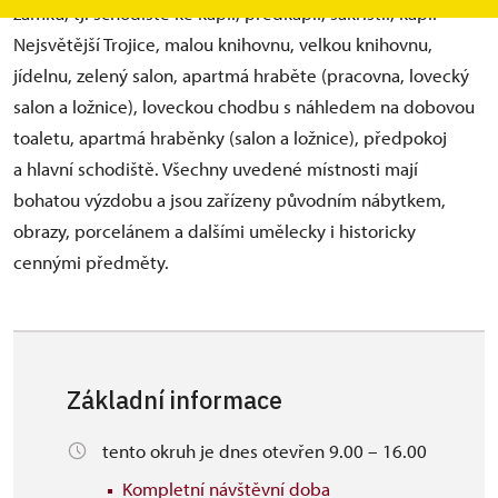
zámku, tj. schodiště ke kapli, předkaplí, sakristii, kapli
Nejsvětější Trojice, malou knihovnu, velkou knihovnu,
jídelnu, zelený salon, apartmá hraběte (pracovna, lovecký
salon a ložnice), loveckou chodbu s náhledem na dobovou
toaletu, apartmá hraběnky (salon a ložnice), předpokoj
a hlavní schodiště. Všechny uvedené místnosti mají
bohatou výzdobu a jsou zařízeny původním nábytkem,
obrazy, porcelánem a dalšími umělecky i historicky
cennými předměty.
Základní informace
tento okruh je dnes otevřen 9.00 – 16.00
Kompletní návštěvní doba