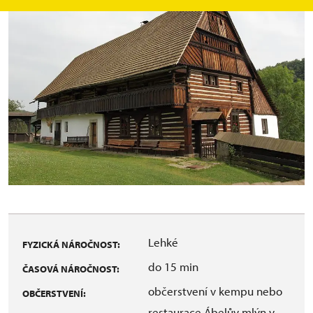
Lehké
FYZICKÁ NÁROČNOST:
do 15 min
ČASOVÁ NÁROČNOST:
občerstvení v kempu nebo
OBČERSTVENÍ:
restaurace Ábelův mlýn v